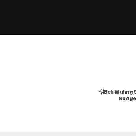
💥Beli Wuling
Budget