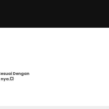
 Sesuai Dengan
 nya.💥