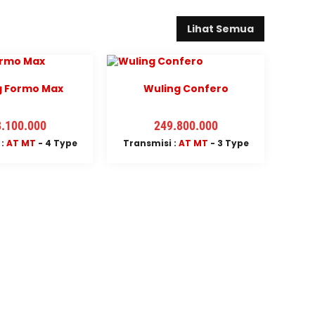
Lihat Semua
g Formo Max
Wuling Confero
.100.000
249.800.000
 :
AT
MT
- 4 Type
Transmisi :
AT
MT
- 3 Type