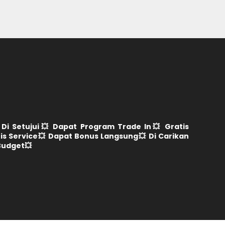
 Di Setujui💥 Dapat Program Trade In💥 Gratis
is Service💥 Dapat Bonus Langsung💥 Di Carikan
Budget💥