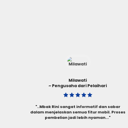
Fatma
~ Pengusaha dari Rantau
"..Beli mobil di Wuling Arista Banjarmasin jadi
bar
pengalaman yang menyenangkan berkat
roses
bantuan Mbak Rini. Sangat
direkomendasikan.."