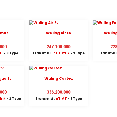
lmaz
Wuling Air Ev
Wulin
.000
247.100.000
228
MT
- 8 Type
Transmisi :
AT
Listrik
- 3 Type
Transmisi
guo Ev
Wuling Cortez
.000
336.200.000
trik
- 3 Type
Transmisi :
AT
MT
- 3 Type