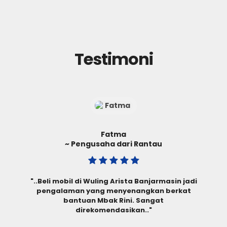
Testimoni
Ibnu Sina
~ Walikota dari Banjarmasin
"..Pengalaman beli mobil Wuling di sini sangat
memuaskan. Rini membantu saya dengan
segala kebutuhan dan pertanyaan saya..."