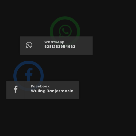
WhatsApp
6281253954963
Facebook
Wuling Banjarmasin