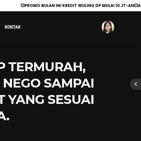
💥PROMO BULAN INI KREDIT WULING DP MULAI 10 JT-AN💥ANGS
KONTAK
P TERMURAH,
, NEGO SAMPAI
T YANG SESUAI
A.