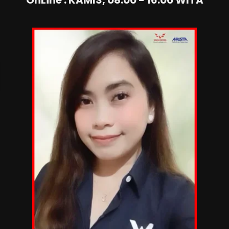
OnLine
:
KAMIS
,
08.00 - 16.00
WITA