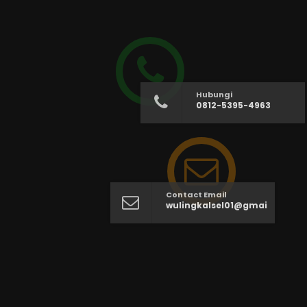
Hubungi
0812-5395-4963
Contact Email
wulingkalsel01@gmail.com