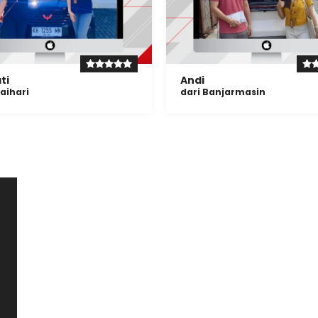
ti
Andi
laihari
dari Banjarmasin