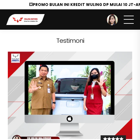
💥PROMO BULAN INI KREDIT WULING DP MULAI 10 JT-A
You are here :
Beranda
/
Testimoni
Testimoni