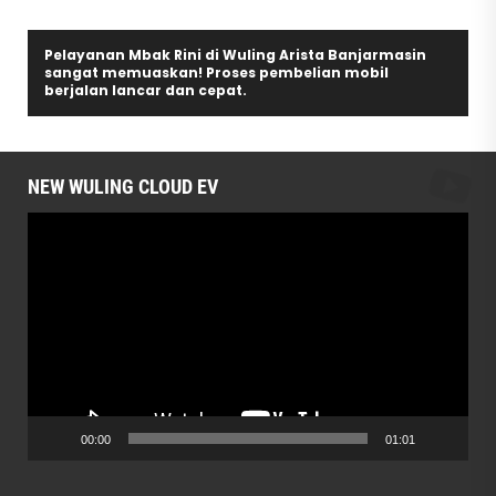
Pelayanan Mbak Rini di Wuling Arista Banjarmasin
sangat memuaskan! Proses pembelian mobil
berjalan lancar dan cepat.
NEW WULING CLOUD EV
Video
Player
00:00
01:01