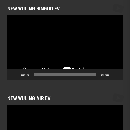
NEW WULING BINGUO EV
Video
Player
00:00
01:00
NEW WULING AIR EV
Video
Player