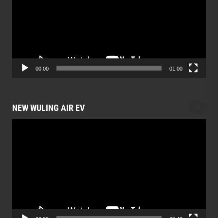
00:00
01:00
NEW WULING AIR EV
Video
Player