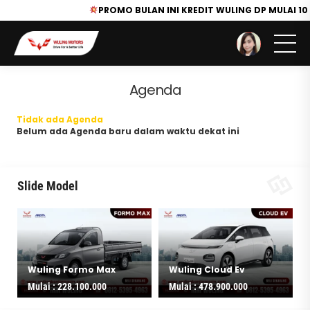
PROMO BULAN INI KREDIT WULING DP MULAI 10 
You are here :
Beranda
/
Agenda
Agenda
Tidak ada Agenda
Belum ada Agenda baru dalam waktu dekat ini
Slide Model
Wuling Formo Max
Wuling Cloud Ev
Mulai :
228.100.000
Mulai :
478.900.000